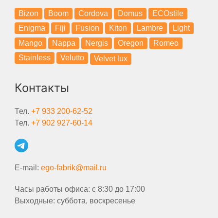
Bizon
Boom
Cordova
Domus
ECOstile
Enigma
Fiji
Fusion
Kiton
Lambre
Light
Mango
Nappa
Nergis
Oregon
Romeo
Stainless
Velutto
Velvet lux
Контакты
Тел.
+7 933 200-62-52
Тел.
+7 902 927-60-14
E-mail:
ego-fabrik@mail.ru
Часы работы офиса: с 8:30 до 17:00
Выходные: суббота, воскресенье