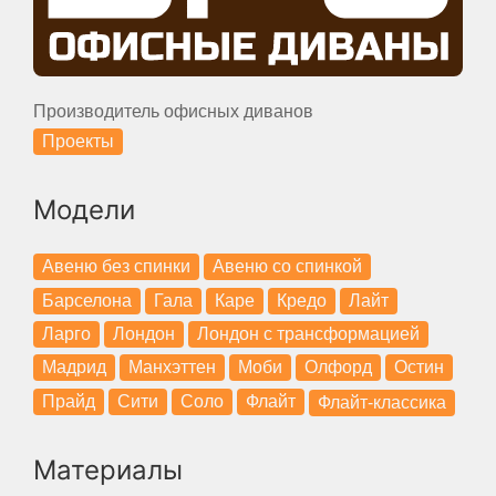
Производитель офисных диванов
Проекты
Модели
Авеню без спинки
Авеню со спинкой
Барселона
Гала
Каре
Кредо
Лайт
Ларго
Лондон
Лондон с трансформацией
Мадрид
Манхэттен
Моби
Олфорд
Остин
Прайд
Сити
Соло
Флайт
Флайт-классика
Материалы