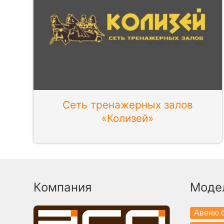
Сеть тренажерных залов
«Колизей»
Компания
Моде
Авеню б