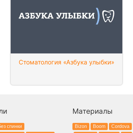
Стоматология «Азбука улыбки»
ли
Материалы
ез спинки
Bizon
Boom
Cordova