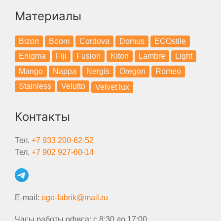
Материалы
Bizon
Boom
Cordova
Domus
ECOstile
Enigma
Fiji
Fusion
Kiton
Lambre
Light
Mango
Nappa
Nergis
Oregon
Romeo
Stainless
Velutto
Velvet lux
Контакты
Тел.
+7 933 200-62-52
Тел.
+7 902 927-60-14
E-mail:
ego-fabrik@mail.ru
Часы работы офиса: с 8:30 до 17:00