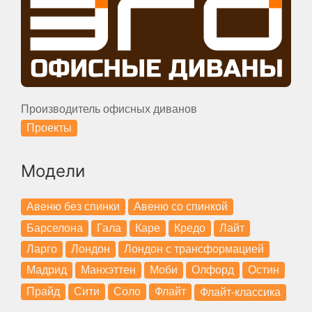
Производитель офисных диванов
Проекты
Модели
Авеню без спинки
Авеню со спинкой
Барселона
Гала
Каре
Кредо
Лайт
Ларго
Лондон
Лондон с трансформацией
Мадрид
Манхэттен
Моби
Олфорд
Остин
Прайд
Сити
Соло
Флайт
Флайт-классика