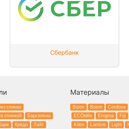
Сбербанк
ли
Материалы
ез спинки
Bizon
Boom
Cordova
о спинкой
Барселона
ECOstile
Enigma
Fiji
Каре
Кредо
Лайт
Kiton
Lambre
Light