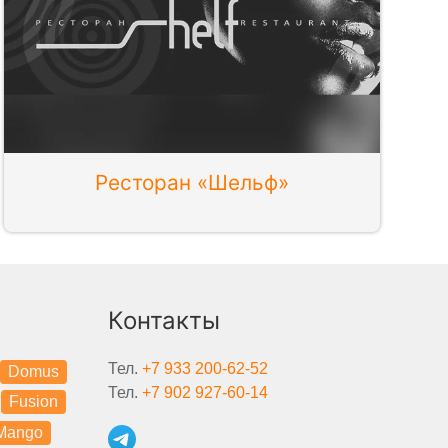
Ресторан «Шельф»
Контакты
Тел.
+7 933 200-62-52
Domus
Тел.
+7 902 927-60-14
Fusion
Mango