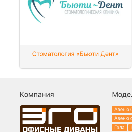
Стоматология «Бьюти Дент»
Компания
Моде
Авеню б
Авеню с
Гала