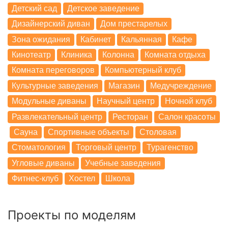
Детский сад
Детское заведение
Дизайнерский диван
Дом престарелых
Зона ожидания
Кабинет
Кальянная
Кафе
Кинотеатр
Клиника
Колонна
Комната отдыха
Комната переговоров
Компьютерный клуб
Культурные заведения
Магазин
Медучреждение
Модульные диваны
Научный центр
Ночной клуб
Развлекательный центр
Ресторан
Салон красоты
Сауна
Спортивные объекты
Столовая
Стоматология
Торговый центр
Турагенство
Угловые диваны
Учебные заведения
Фитнес-клуб
Хостел
Школа
Проекты по моделям