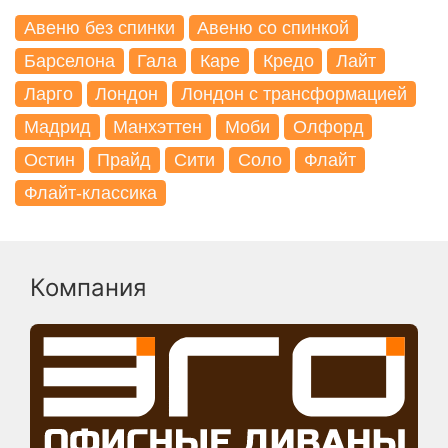
Авеню без спинки
Авеню со спинкой
Барселона
Гала
Каре
Кредо
Лайт
Ларго
Лондон
Лондон с трансформацией
Мадрид
Манхэттен
Моби
Олфорд
Остин
Прайд
Сити
Соло
Флайт
Флайт-классика
Компания