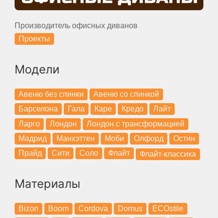
Производитель офисных диванов
Проекты
Модели
Авеню без спинки
Авеню со спинкой
Барселона
Гала
Каре
Кредо
Лайт
Ларго
Лондон
Лондон с трансформацией
Мадрид
Манхэттен
Моби
Олфорд
Остин
Прайд
Сити
Соло
Флайт
Флайт-классика
Материалы
Bizon
Boom
Cordova
Domus
ECOstile