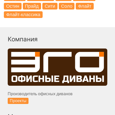
Остин
Прайд
Сити
Соло
Флайт
Флайт-классика
Компания
Производитель офисных диванов
Проекты