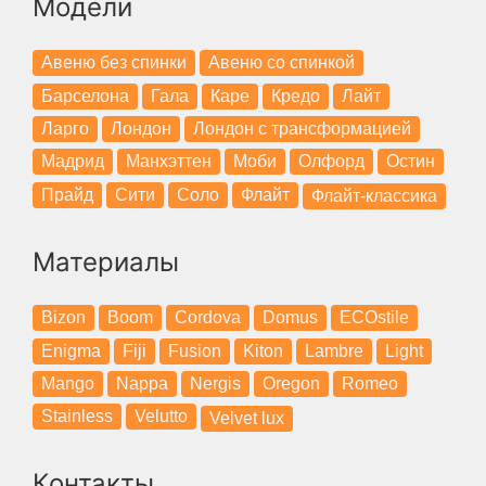
Модели
Авеню без спинки
Авеню со спинкой
Барселона
Гала
Каре
Кредо
Лайт
Ларго
Лондон
Лондон с трансформацией
Мадрид
Манхэттен
Моби
Олфорд
Остин
Прайд
Сити
Соло
Флайт
Флайт-классика
Материалы
Bizon
Boom
Cordova
Domus
ECOstile
Enigma
Fiji
Fusion
Kiton
Lambre
Light
Mango
Nappa
Nergis
Oregon
Romeo
Stainless
Velutto
Velvet lux
Контакты