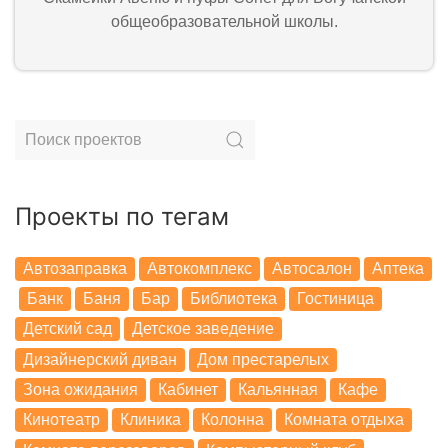
общеобразовательной школы.
Проекты по тегам
Автозаправка
Автокомплекс
Автосалон
Аптека
Банк
Баня
Бар
Библиотека
Гостиница
Детский сад
Детское заведение
Дизайнерский диван
Дом престарелых
Зона ожидания
Кабинет
Кальянная
Кафе
Кинотеатр
Клиника
Колонна
Комната отдыха