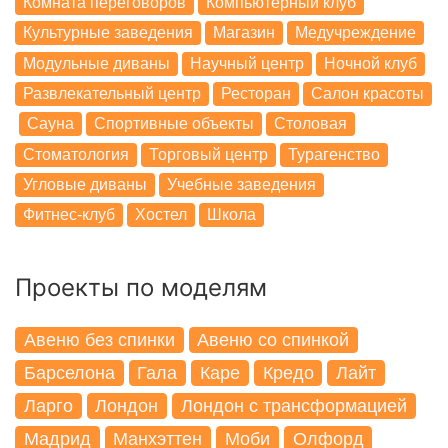
Комната переговоров
Компьютерный клуб
Культурные заведения
Магазин
Медучреждение
Модульные диваны
Научный центр
Ночной клуб
Развлекательный центр
Ресторан
Салон красоты
Сауна
Спортивные объекты
Столовая
Стоматология
Торговый центр
Турагенство
Угловые диваны
Учебные заведения
Фитнес-клуб
Хостел
Школа
Проекты по моделям
Авеню без спинки
Авеню со спинкой
Барселона
Гала
Каре
Кредо
Лайт
Ларго
Лондон
Лондон с трансформацией
Мадрид
Манхэттен
Моби
Олфорд