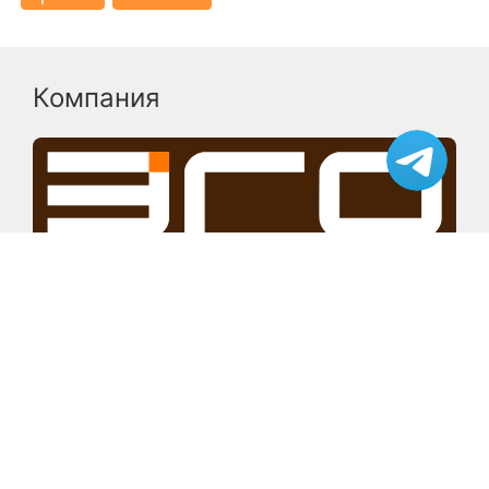
Компания
Производитель офисных диванов
Проекты
Модели
Авеню без спинки
Авеню со спинкой