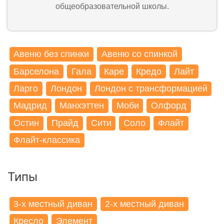
общеобразовательной школы.
Авеню без спинки
Авеню со спинкой
Барселона
Гала
Каре
Кредо
Лайт
Ларго
Лондон
Лондон с трансформацией
Мадрид
Манхэттен
Моби
Олфорд
Остин
Прайд
Сити
Соло
Флайт
Флайт-классика
Типы
3-x местный диван
2-x местный диван
Кресло
Элемент