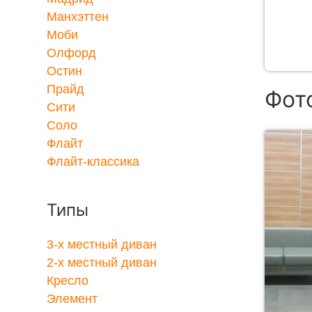
Манхэттен
Моби
Олфорд
Остин
Прайд
Фот
Сити
Соло
Флайт
Флайт-классика
Типы
3-x местный диван
2-x местный диван
Кресло
Элемент