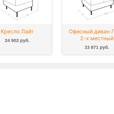
Кресло Лайт
Офисный диван Л
2-х местный
24 902 руб.
33 871 руб.
ли
Материалы
ез спинки
Bizon
Boom
Cordova
о спинкой
Барселона
ECOstile
Enigma
Fiji
Каре
Кредо
Лайт
Kiton
Lambre
Light
Лондон
Nappa
Nergis
Oregon