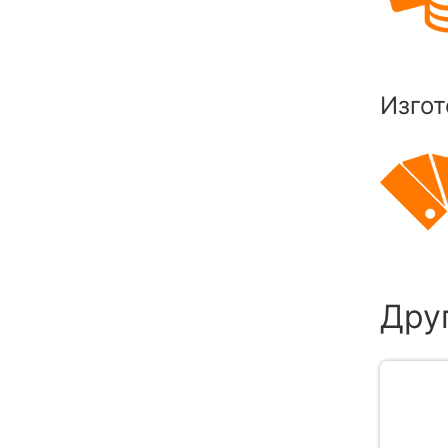
Изгот
Дру