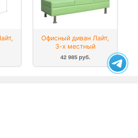
айт,
Офисный диван Лайт,
3-х местный
42 985 руб.
Контакты
Тел.
+7 933 200-62-52
Domus
Тел.
+7 902 927-60-14
Fusion
Mango