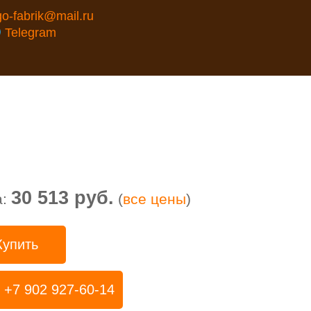
go-fabrik@mail.ru
Telegram
30 513 руб.
а:
(
все цены
)
Купить
+7 902 927-60-14