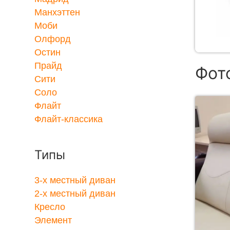
Манхэттен
Моби
Олфорд
Остин
Прайд
Фот
Сити
Соло
Флайт
Флайт-классика
Типы
3-x местный диван
2-x местный диван
Кресло
Элемент