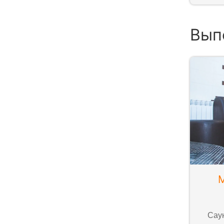
Вып
Сау