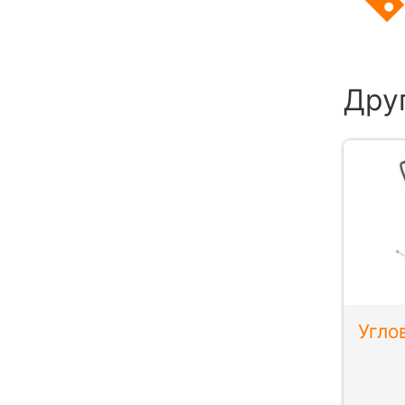
Дру
Угло