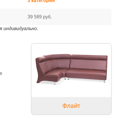
3 категория
39 589 руб.
я индивидуально.
е
Флайт