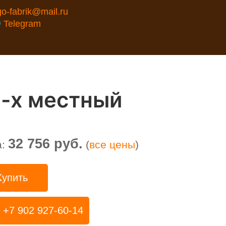
go-fabrik@mail.ru
Telegram
2-х местный
32 756 руб.
а:
(
все цены
)
Купить
+7 902 927-60-14