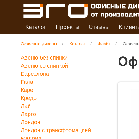
Каталог
Проекты
Отзывы
Клиент
Офисные диваны
Каталог
Флайт
Офисны
Оф
Авеню без спинки
Авеню со спинкой
Барселона
Гала
Каре
Кредо
Лайт
Ларго
Лондон
Лондон с трансформацией
Мадрид