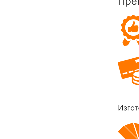
Пре
Изгот