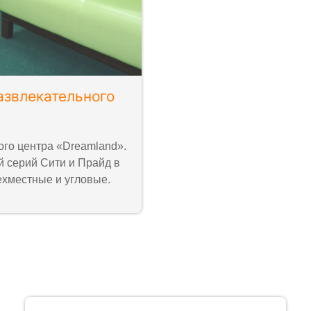
азвлекательного
ого центра «Dreamland».
 серий Сити и Прайд в
ехместные и угловые.