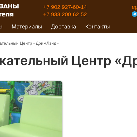
+7 902 927-60-14
e
+7 933 200-62-52
ы
Материалы
Доставка
Контакты
ательный Центр «ДримЛэнд»
кательный Центр «Д