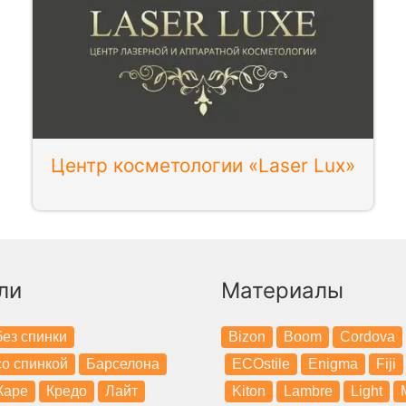
Центр косметологии «Laser Lux»
ли
Материалы
ез спинки
Bizon
Boom
Cordova
о спинкой
Барселона
ECOstile
Enigma
Fiji
Каре
Кредо
Лайт
Kiton
Lambre
Light