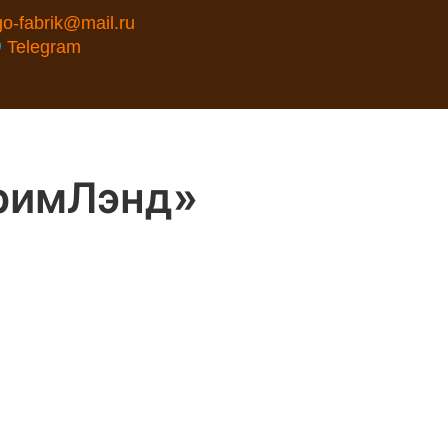
go-fabrik@mail.ru
Telegram
римЛэнд»