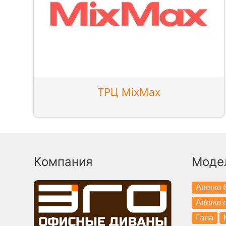
ТРЦ MixMax
Компания
Моде
Авеню б
Авеню с
Гала