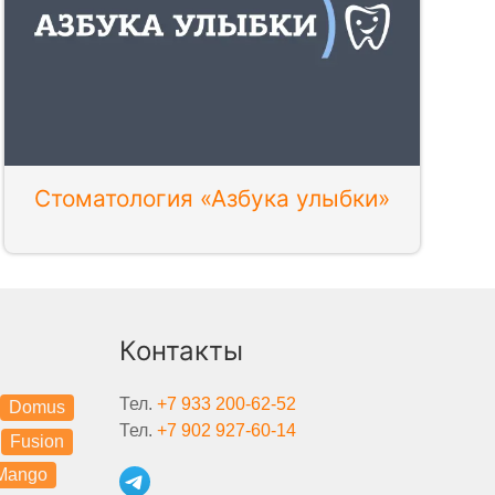
Стоматология «Азбука улыбки»
Контакты
Тел.
+7 933 200-62-52
Domus
Тел.
+7 902 927-60-14
Fusion
Mango