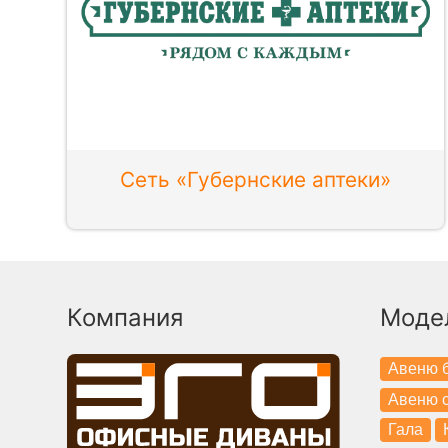
Сеть «Губернские аптеки»
Компания
Моде
Авеню б
Авеню с
Гала