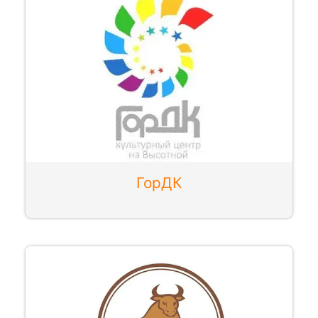
ГорДК