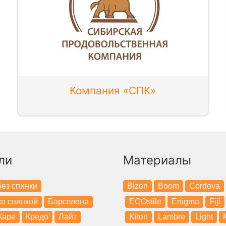
Компания «СПК»
ли
Материалы
ез спинки
Bizon
Boom
Cordova
о спинкой
Барселона
ECOstile
Enigma
Fiji
Каре
Кредо
Лайт
Kiton
Lambre
Light