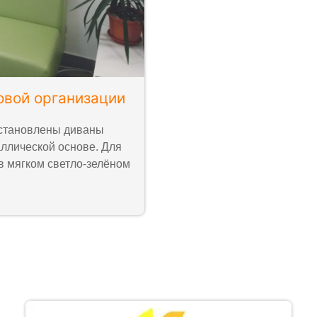
овой организации
установлены диваны
ллической основе. Для
в мягком светло-зелёном